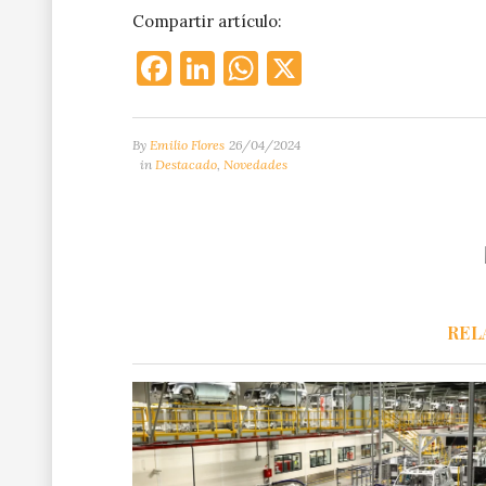
Compartir artículo:
Facebook
LinkedIn
WhatsApp
X
By
Emilio Flores
26/04/2024
in
Destacado
,
Novedades
REL