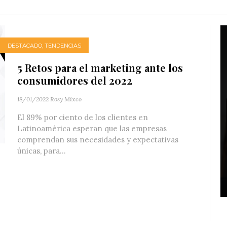
DESTACADO
,
TENDENCIAS
5 Retos para el marketing ante los
consumidores del 2022
18/01/2022
Rosy Mixco
El 89% por ciento de los clientes en
Latinoamérica esperan que las empresas
comprendan sus necesidades y expectativas
únicas, para...