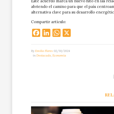
Este acuerdo marca un nuevo hito en las relac
abriendo el camino para que el país centroa
alternativa clave para su desarrollo energétic
Compartir artículo:
Facebook
LinkedIn
WhatsApp
X
By
Emilio Flores
02/10/2024
in
Destacado
,
Economía
REL