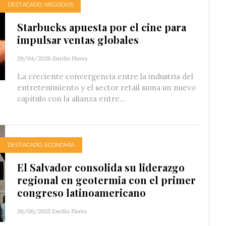
DESTACADO
,
NEGOCIOS
Starbucks apuesta por el cine para
impulsar ventas globales
29/04/2026
Emilio Flores
La creciente convergencia entre la industria del
entretenimiento y el sector retail suma un nuevo
capítulo con la alianza entre...
DESTACADO
,
ECONOMÍA
El Salvador consolida su liderazgo
regional en geotermia con el primer
congreso latinoamericano
26/09/2025
Emilio Flores