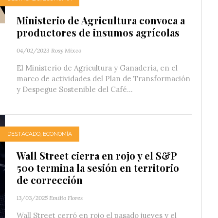
Ministerio de Agricultura convoca a
productores de insumos agrícolas
04/02/2023
Rosy Mixco
El Ministerio de Agricultura y Ganadería, en el
marco de actividades del Plan de Transformación
y Despegue Sostenible del Café...
DESTACADO
,
ECONOMÍA
Wall Street cierra en rojo y el S&P
500 termina la sesión en territorio
de corrección
13/03/2025
Emilio Flores
Wall Street cerró en rojo el pasado jueves y el