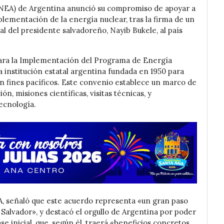
NEA) de Argentina anunció su compromiso de apoyar a
plementación de la energía nuclear, tras la firma de un
al del presidente salvadoreño, Nayib Bukele, al país
para la Implementación del Programa de Energía
 institución estatal argentina fundada en 1950 para
on fines pacíficos. Este convenio establece un marco de
, misiones científicas, visitas técnicas, y
tecnología.
, señaló que este acuerdo representa «un gran paso
l Salvador», y destacó el orgullo de Argentina por poder
se inicial, que, según él, traerá «beneficios concretos