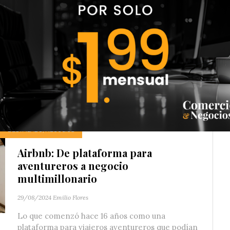
cumplimiento de sus compromisos
internacionales.
28/07/2022
Rosy Mixco
La situación económica mundial y la crisis de
inflación han generado presiones extraordinarias
en el presupuesto y el gasto público...
DESTACADO
,
NEGOCIOS
Airbnb: De plataforma para
aventureros a negocio
multimillonario
29/08/2024
Emilio Flores
Lo que comenzó hace 16 años como una
plataforma para viajeros aventureros que podían