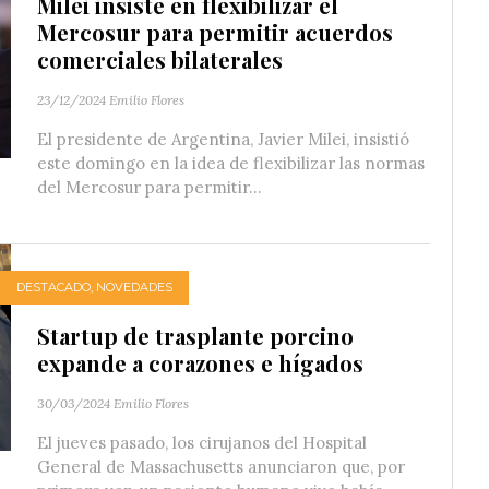
Milei insiste en flexibilizar el
Mercosur para permitir acuerdos
comerciales bilaterales
23/12/2024
Emilio Flores
El presidente de Argentina, Javier Milei, insistió
este domingo en la idea de flexibilizar las normas
del Mercosur para permitir...
DESTACADO
,
NOVEDADES
Startup de trasplante porcino
expande a corazones e hígados
30/03/2024
Emilio Flores
El jueves pasado, los cirujanos del Hospital
General de Massachusetts anunciaron que, por