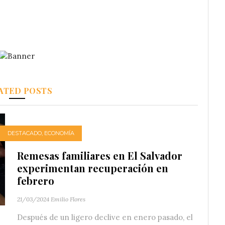
ATED POSTS
DESTACADO
,
ECONOMÍA
Remesas familiares en El Salvador
experimentan recuperación en
febrero
21/03/2024
Emilio Flores
Después de un ligero declive en enero pasado, el