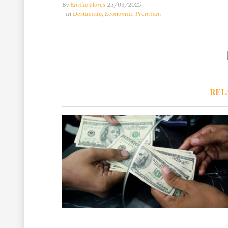
By
Emilio Flores
25/03/2025
in
Destacado
,
Economía
,
Premium
REL