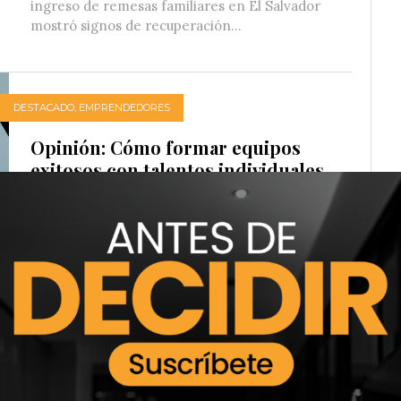
ingreso de remesas familiares en El Salvador
mostró signos de recuperación...
DESTACADO
,
EMPRENDEDORES
Opinión: Cómo formar equipos
exitosos con talentos individuales
22/07/2023
Emilio Flores
¿Puede un plantel de estrellas terminar
estrellado? ¿Cuántas veces hemos visto equipos
de fútbol repletos de figuras que no lograron...
ECONOMÍA
El Salvador garantiza el