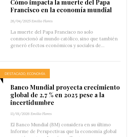
Cómo impacta la muerte del Papa
Francisco en la economía mundial
26/04/2025
Emilio Flores
La muerte del Papa Francisco no solo
conmocionó al mundo católico, sino que también
generó efectos económicos y sociales de...
DESTACADO
,
ECONOMÍA
Banco Mundial proyecta crecimiento
global de 2,7 % en 2025 pese a la
incertidumbre
13/01/2026
Emilio Flores
El Banco Mundial (BM) considera en su último
Informe de Perspectivas que la economía global