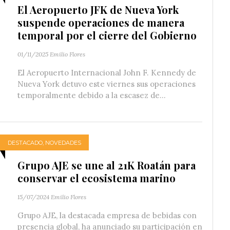
El Aeropuerto JFK de Nueva York
suspende operaciones de manera
temporal por el cierre del Gobierno
01/11/2025
Emilio Flores
El Aeropuerto Internacional John F. Kennedy de
Nueva York detuvo este viernes sus operaciones
temporalmente debido a la escasez de...
DESTACADO
,
NOVEDADES
Grupo AJE se une al 21K Roatán para
conservar el ecosistema marino
15/07/2024
Emilio Flores
Grupo AJE, la destacada empresa de bebidas con
presencia global, ha anunciado su participación en