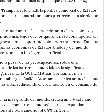
siderablemente más despacio que en 2024 (2,8%).
, Trump ha reformado la política comercial de Estados
iones para construir un muro proteccionista alrededor
.
barreras comerciales desaceleraran el crecimiento y
an sido más bajos que los que amenazó con imponer en
s gravámenes importando bienes extranjeros a Estados
ás, las economías de Estados Unidos y del mundo
ersiones en inteligencia artificial.
ño, a pesar de las preocupaciones sobre una
o de las barreras comerciales y la significativa
rio general de la OCDE, Mathias Cormann, en un
in embargo, añadió: «Esperamos que los aranceles más
más altos, reduciendo el crecimiento en el consumo de
mía más grande del mundo, crezca un 5% este año,
mías que comparten la moneda euro se expandan
ionante pero superior al 0,8% en 2024.