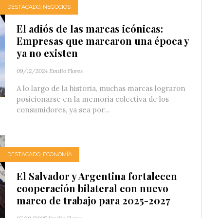
DESTACADO
,
NEGOCIOS
El adiós de las marcas icónicas:
Empresas que marcaron una época y
ya no existen
09/12/2024
Emilio Flores
A lo largo de la historia, muchas marcas lograron
posicionarse en la memoria colectiva de los
consumidores, ya sea por...
DESTACADO
,
ECONOMÍA
El Salvador y Argentina fortalecen
cooperación bilateral con nuevo
marco de trabajo para 2025-2027