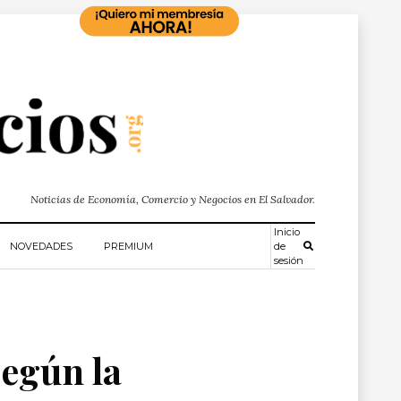
Noticias de Economía, Comercio y Negocios en El Salvador.
Inicio
NOVEDADES
PREMIUM
de
sesión
según la