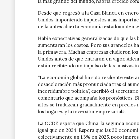
la más grande del mundo, habría crecido con
Desde que regresó a la Casa Blanca en enero
Unidos, imponiendo impuestos a las importac
de la antes abierta economía estadounidense
Había expectativas generalizadas de que las 
aumentaran los costos. Pero sus aranceles h
la primavera. Muchas empresas eludieron lo
Unidos antes de que entraran en vigor. Adem
están recibiendo un impulso de las masivas inv
“La economía global ha sido resiliente este a
desaceleración más pronunciada tras el aument
incertidumbre política”, escribió el secreta
comentario que acompaña los pronósticos. S
altos se traduzcan gradualmente en precios 
los hogares y la inversión empresarial».
La OCDE espera que China, la segunda econo
igual que en 2024. Espera que las 20 econo
colectivamente un 1,3% en 2025, poco impres