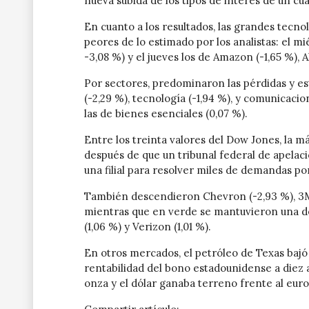
nueva subida de los tipos de interés de un cu
En cuanto a los resultados, las grandes tecno
peores de lo estimado por los analistas: el 
-3,08 %) y el jueves los de Amazon (-1,65 %), A
Por sectores, predominaron las pérdidas y e
(-2,29 %), tecnología (-1,94 %), y comunicacio
las de bienes esenciales (0,07 %).
Entre los treinta valores del Dow Jones, la 
después de que un tribunal federal de apela
una filial para resolver miles de demandas por
También descendieron Chevron (-2,93 %), 3M (
mientras que en verde se mantuvieron una 
(1,06 %) y Verizon (1,01 %).
En otros mercados, el petróleo de Texas bajó a 7
rentabilidad del bono estadounidense a diez añ
onza y el dólar ganaba terreno frente al euro