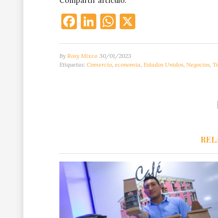
Compartir artículo:
Facebook
LinkedIn
WhatsApp
X
By
Rosy Mixco
30/01/2023
Etiquetas:
Comercio
,
economia
,
Estados Unidos
,
Negocios
,
T
REL