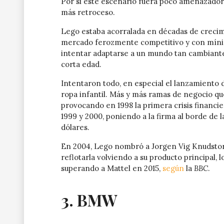
Por si este escenario fuera poco amenazador, 
más retroceso.
Lego estaba acorralada en décadas de crecimi
mercado ferozmente competitivo y con mínima
intentar adaptarse a un mundo tan cambian
corta edad.
Intentaron todo, en especial el lanzamiento d
ropa infantil. Más y más ramas de negocio que
provocando en 1998 la primera crisis financi
1999 y 2000, poniendo a la firma al borde de 
dólares.
En 2004, Lego nombró a Jorgen Vig Knudsto
reflotarla volviendo a su producto principal, l
superando a Mattel en 2015,
según
la
BBC
.
3. BMW