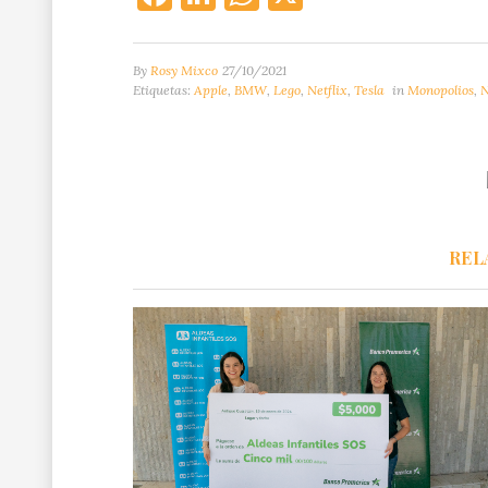
By
Rosy Mixco
27/10/2021
Etiquetas:
Apple
,
BMW
,
Lego
,
Netflix
,
Tesla
in
Monopolios
,
N
REL