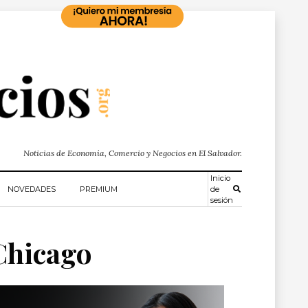
Noticias de Economía, Comercio y Negocios en El Salvador.
Inicio
NOVEDADES
PREMIUM
de
sesión
 Chicago