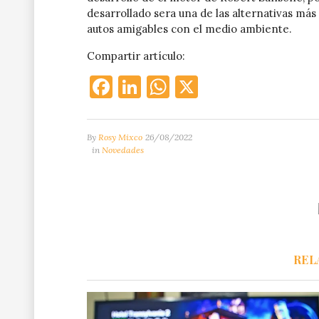
desarrollado sera una de las alternativas má
autos amigables con el medio ambiente.
Compartir artículo:
Facebook
LinkedIn
WhatsApp
X
By
Rosy Mixco
26/08/2022
in
Novedades
REL