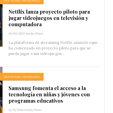
DESTACADO
,
NOVEDADES
Netflix lanza proyecto piloto para
jugar videojuegos en televisión y
computadora
10/09/2023
Emilio Flores
La plataforma de streaming Netflix anunció eque
ha comenzado un proyecto piloto para que se
pueda jugar a sus videojuegos...
DESTACADO
,
NOVEDADES
Samsung fomenta el acceso a la
tecnología en niñas y jóvenes con
programas educativos
11/10/2024
Emilio Flores