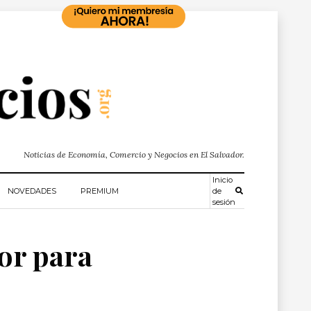
Noticias de Economía, Comercio y Negocios en El Salvador.
Inicio
NOVEDADES
PREMIUM
de
sesión
dor para