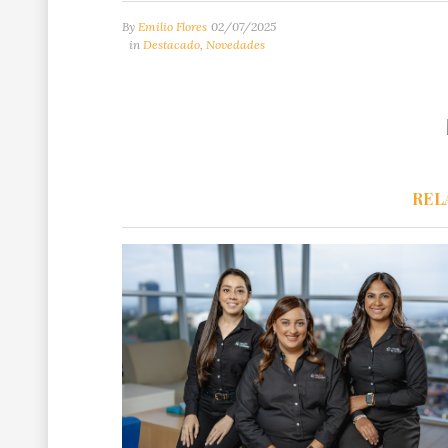
By
Emilio Flores
02/07/2025
in
Destacado
,
Novedades
REL