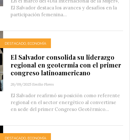
En el marco del «Día Internacional de la Mujer»,
El Salvador destaca los avances y desafíos en la
participación femenina...
DESTACADO
,
ECONOMÍA
El Salvador consolida su liderazgo
regional en geotermia con el primer
congreso latinoamericano
26/09/2025
Emilio Flores
El Salvador reafirmó su posición como referente
regional en el sector energético al convertirse
en sede del primer Congreso Geotérmico...
DESTACADO
,
ECONOMÍA