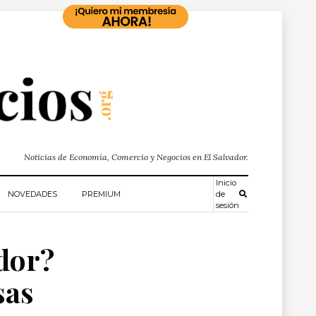
Noticias de Economía, Comercio y Negocios en El Salvador.
Inicio
NOVEDADES
PREMIUM
de
sesión
dor?
sas