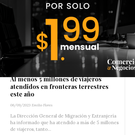
04/10/2023
Emilio Flores
El Banco Mundial ha revisado al alza su pronóstico
de crecimiento para la economía salvadoreña.
Según el informe publicado este...
COMERCIO
,
DESTACADO
Al menos 5 millones de viajeros
atendidos en fronteras terrestres
este año
06/09/2023
Emilio Flores
La Dirección General de Migración y Extranjería
ha informado que ha atendido a más de 5 millones
de viajeros, tanto...