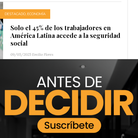
DESTACADO
,
ECONOMÍA
Solo el 45% de los trabajadores en
América Latina accede a la seguridad
social
09/05/2025
Emilio Flores
Aunque parezca una reflexión pensada para los
desafíos laborales del presente, la idea fue
formulada hace más de un siglo...
DESTACADO
,
ECONOMÍA
Banco Mundial mejora la perspectiva
de crecimiento económico de El
Salvador