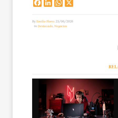
Facebook
LinkedIn
WhatsApp
X
By
Emilio Flores
23/06/2026
in
Destacado
,
Negocios
REL