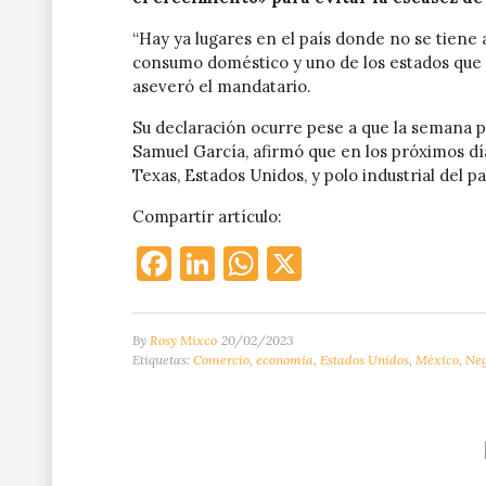
“Hay ya lugares en el país donde no se tiene 
consumo doméstico y uno de los estados que 
aseveró el mandatario.
Su declaración ocurre pese a que la semana 
Samuel García, afirmó que en los próximos día
Texas, Estados Unidos, y polo industrial del pa
Compartir artículo:
Facebook
LinkedIn
WhatsApp
X
By
Rosy Mixco
20/02/2023
Etiquetas:
Comercio
,
economia
,
Estados Unidos
,
México
,
Neg