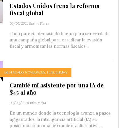
Estados Unidos frena la reforma
fiscal global
03/07/2024
Emilio Flores
Todo parecía demasiado bueno para ser verdad:
una campaña global para erradicar la evasión
fiscal y armonizar las normas fiscales...
DESTACADO
,
NOVEDADES
,
TENDENCIAS
Cambié mi asistente por una IA de
$45 al año
09/02/2025
Julio Mejía
En un mundo donde la tecnología avanza a pasos
agigantados, la inteligencia artificial (IA) se
posiciona como una herramienta disruptiva...