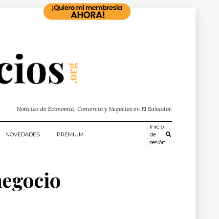
Noticias de Economía, Comercio y Negocios en El Salvador.
Inicio
NOVEDADES
PREMIUM
de
sesión
negocio