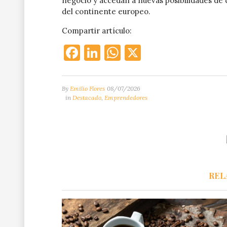
negocio y accedan a nuevas posibilidades de
del continente europeo.
Compartir artículo:
Facebook
LinkedIn
WhatsApp
X
By
Emilio Flores
08/07/2026
in
Destacado
,
Emprendedores
REL