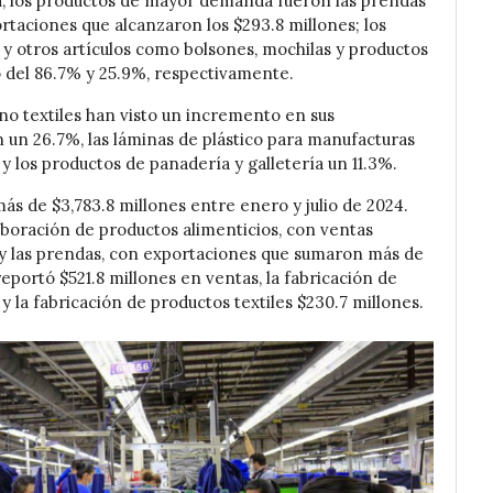
la, los productos de mayor demanda fueron las prendas
taciones que alcanzaron los $293.8 millones; los
 y otros artículos como bolsones, mochilas y productos
o del 86.7% y 25.9%, respectivamente.
no textiles han visto un incremento en sus
n un 26.7%, las láminas de plástico para manufacturas
y los productos de panadería y galletería un 11.3%.
ás de $3,783.8 millones entre enero y julio de 2024.
boración de productos alimenticios, con ventas
, y las prendas, con exportaciones que sumaron más de
eportó $521.8 millones en ventas, la fabricación de
y la fabricación de productos textiles $230.7 millones.