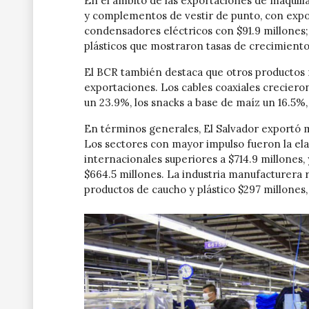
En el ámbito de las exportaciones de maquil
y complementos de vestir de punto, con expor
condensadores eléctricos con $91.9 millones;
plásticos que mostraron tasas de crecimient
El BCR también destaca que otros productos 
exportaciones. Los cables coaxiales creciero
un 23.9%, los snacks a base de maíz un 16.5%, 
En términos generales, El Salvador exportó m
Los sectores con mayor impulso fueron la ela
internacionales superiores a $714.9 millones
$664.5 millones. La industria manufacturera r
productos de caucho y plástico $297 millones, 