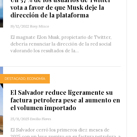
vota a favor de que Musk deje la
dirección de la plataforma
19/12/2022
Rosy Mixco
El magnate Elon Musk, propietario de Twitter,
debería renunciar la dirección de la red social
valorando los resultados de la...
DESTACADO
,
ECONOMÍA
El Salvador reduce ligeramente su
factura petrolera pese al aumento en
el volumen importado
25/11/2025
Emilio Flores
El Salvador cerró los primeros diez meses de
2025 con un leve respiro en su factura petrolera, a