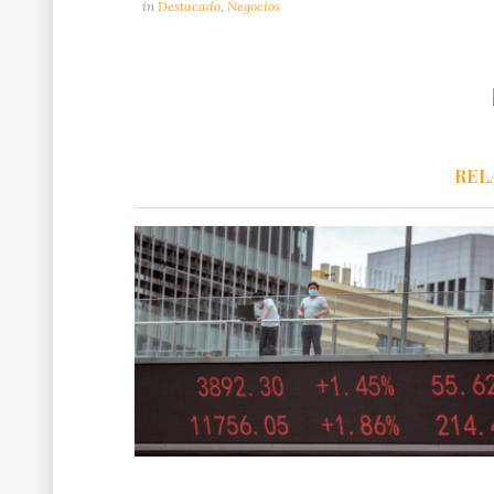
in
Destacado
,
Negocios
REL