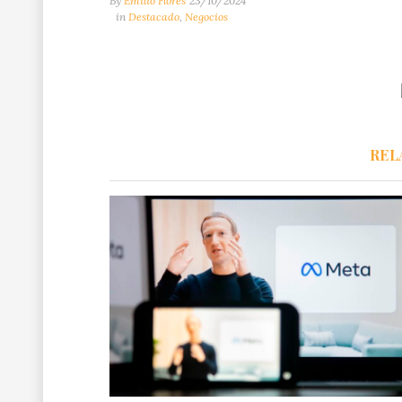
By
Emilio Flores
23/10/2024
in
Destacado
,
Negocios
REL