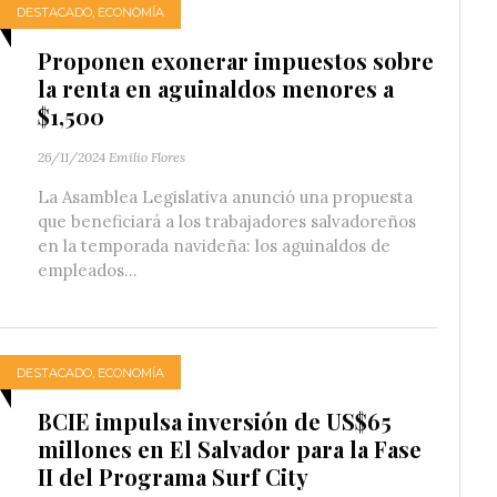
DESTACADO
,
ECONOMÍA
Proponen exonerar impuestos sobre
la renta en aguinaldos menores a
$1,500
26/11/2024
Emilio Flores
La Asamblea Legislativa anunció una propuesta
que beneficiará a los trabajadores salvadoreños
en la temporada navideña: los aguinaldos de
empleados...
DESTACADO
,
ECONOMÍA
BCIE impulsa inversión de US$65
millones en El Salvador para la Fase
II del Programa Surf City