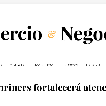
IO
COMERCIO
EMPRENDEDORES
NEGOCIOS
ECONOMÍA
hriners fortalecerá aten