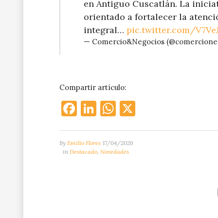
en Antiguo Cuscatlán. La inicia
orientado a fortalecer la aten
integral…
pic.twitter.com/V7Ve
— Comercio&Negocios (@comercione
Compartir artículo:
Facebook
LinkedIn
WhatsApp
X
By
Emilio Flores
17/04/2026
in
Destacado
,
Novedades