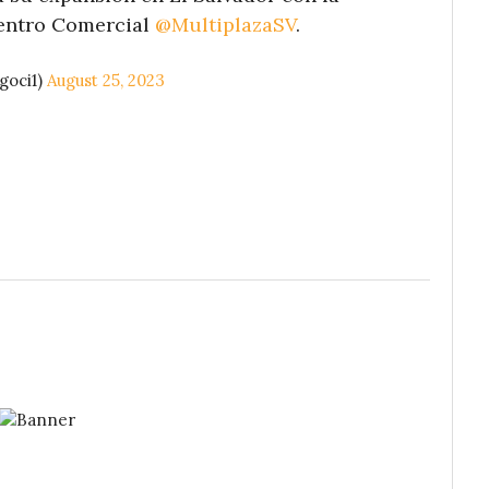
Centro Comercial
@MultiplazaSV
.
goci1)
August 25, 2023