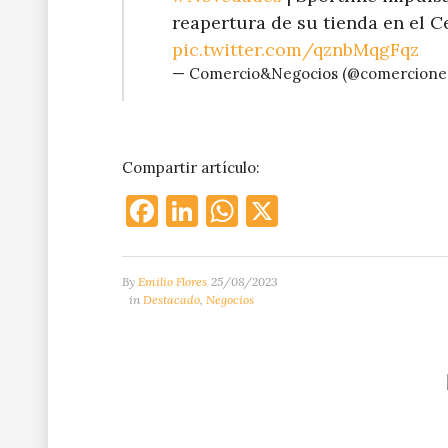
reapertura de su tienda en el 
pic.twitter.com/qznbMqgFqz
— Comercio&Negocios (@comercione
Compartir artículo:
Facebook
LinkedIn
WhatsApp
X
By
Emilio Flores
25/08/2023
in
Destacado
,
Negocios