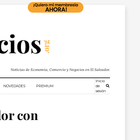
Noticias de Economía, Comercio y Negocios en El Salvador.
Inicio
NOVEDADES
PREMIUM
de
sesión
dor con