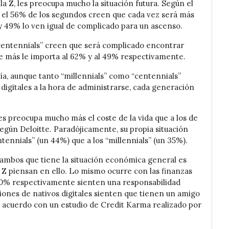
a Z, les preocupa mucho la situación futura. Según el
y el 56% de los segundos creen que cada vez será más
 y 49% lo ven igual de complicado para un ascenso.
 “centennials” creen que será complicado encontrar
ue más le importa al 62% y al 49% respectivamente.
a, aunque tanto “millennials” como “centennials”
digitales a la hora de administrarse, cada generación
es preocupa mucho más el coste de la vida que a los de
egún Deloitte. Paradójicamente, su propia situación
ennials” (un 44%) que a los “millennials” (un 35%).
e ambos que tiene la situación económica general es
s Z piensan en ello. Lo mismo ocurre con las finanzas
40% respectivamente sienten una responsabilidad
iones de nativos digitales sienten que tienen un amigo
e acuerdo con un estudio de Credit Karma realizado por