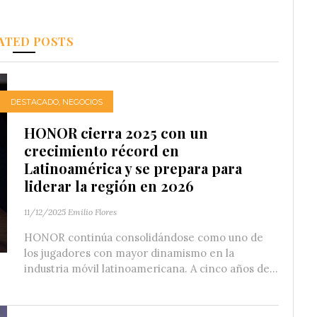
ATED POSTS
DESTACADO
,
NEGOCIOS
HONOR cierra 2025 con un
crecimiento récord en
Latinoamérica y se prepara para
liderar la región en 2026
11/12/2025
Emilio Flores
HONOR continúa consolidándose como uno de
los jugadores con mayor dinamismo en la
industria móvil latinoamericana. A cinco años de...