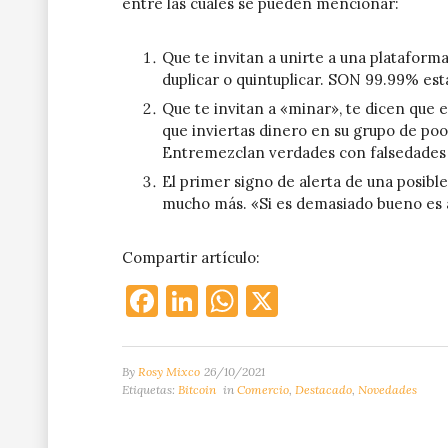
entre las cuales se pueden mencionar:
Que te invitan a unirte a una plataforma 
duplicar o quintuplicar. SON 99.99% est
Que te invitan a «minar», te dicen que el
que inviertas dinero en su grupo de poo
Entremezclan verdades con falsedades 
El primer signo de alerta de una posible
mucho más. «Si es demasiado bueno es 
Compartir artículo:
Facebook
LinkedIn
WhatsApp
X
By
Rosy Mixco
26/10/2021
Etiquetas:
Bitcoin
in
Comercio
,
Destacado
,
Novedades