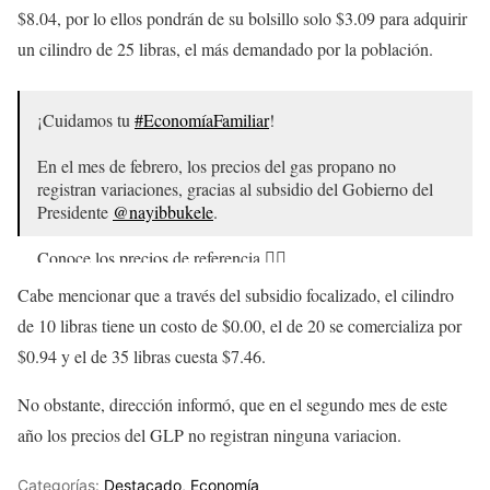
$8.04, por lo ellos pondrán de su bolsillo solo $3.09 para adquirir
un cilindro de 25 libras, el más demandado por la población.
¡Cuidamos tu
#EconomíaFamiliar
!
En el mes de febrero, los precios del gas propano no
registran variaciones, gracias al subsidio del Gobierno del
Presidente
@nayibbukele
.
Conoce los precios de referencia.👇🏼
pic.twitter.com/r1GDxbUkp8
Cabe mencionar que a través del subsidio focalizado, el cilindro
— Dirección de Energía, Hidrocarburos y Minas
de 10 libras tiene un costo de $0.00, el de 20 se comercializa por
(@DGEHMSV)
January 31, 2023
$0.94 y el de 35 libras cuesta $7.46.
No obstante, dirección informó, que en el segundo mes de este
año los precios del GLP no registran ninguna variacion.
Categorías:
Destacado
,
Economía