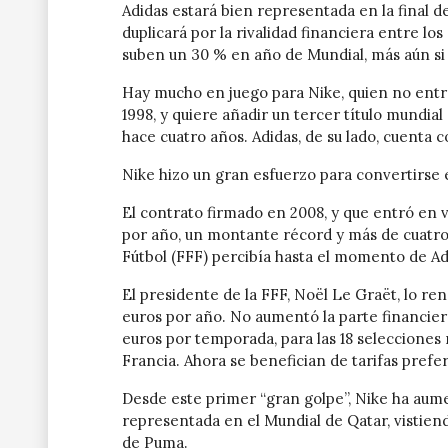
Adidas estará bien representada en la final de
duplicará por la rivalidad financiera entre lo
suben un 30 % en año de Mundial, más aún si s
Hay mucho en juego para Nike, quien no entró
1998, y quiere añadir un tercer título mundial
hace cuatro años. Adidas, de su lado, cuenta c
Nike hizo un gran esfuerzo para convertirse e
El contrato firmado en 2008, y que entró en v
por año, un montante récord y más de cuatro 
Fútbol (FFF) percibía hasta el momento de Ad
El presidente de la FFF, Noël Le Graët, lo re
euros por año. No aumentó la parte financiera
euros por temporada, para las 18 selecciones 
Francia. Ahora se benefician de tarifas pref
Desde este primer “gran golpe”, Nike ha aume
representada en el Mundial de Qatar, vistiendo
de Puma.