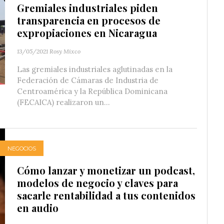
Gremiales industriales piden
transparencia en procesos de
expropiaciones en Nicaragua
13/05/2021
Rosy Mixco
Las gremiales industriales aglutinadas en la
Federación de Cámaras de Industria de
Centroamérica y la República Dominicana
(FECAICA) realizaron un...
NEGOCIOS
Cómo lanzar y monetizar un podcast,
modelos de negocio y claves para
sacarle rentabilidad a tus contenidos
en audio