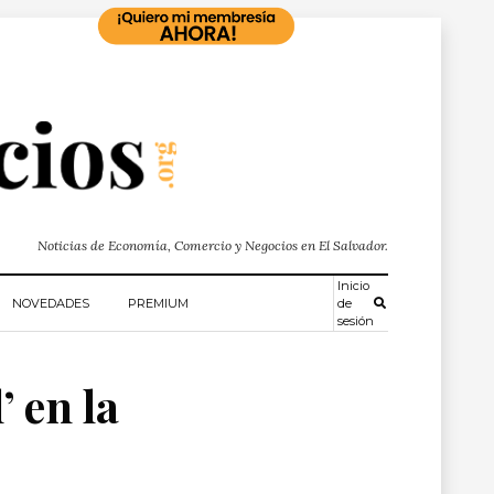
Noticias de Economía, Comercio y Negocios en El Salvador.
Inicio
NOVEDADES
PREMIUM
de
sesión
 en la