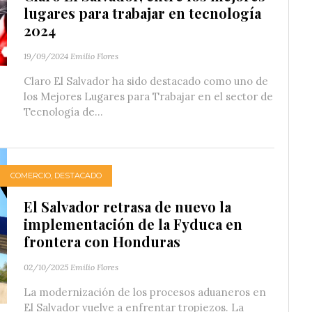
lugares para trabajar en tecnología
2024
19/09/2024
Emilio Flores
Claro El Salvador ha sido destacado como uno de
los Mejores Lugares para Trabajar en el sector de
Tecnología de...
COMERCIO
,
DESTACADO
El Salvador retrasa de nuevo la
implementación de la Fyduca en
frontera con Honduras
02/10/2025
Emilio Flores
La modernización de los procesos aduaneros en
El Salvador vuelve a enfrentar tropiezos. La