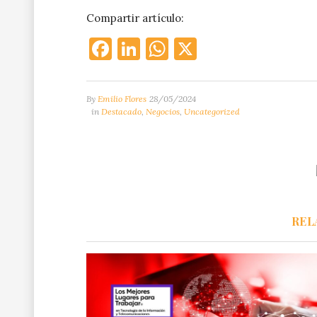
Compartir artículo:
Facebook
LinkedIn
WhatsApp
X
By
Emilio Flores
28/05/2024
in
Destacado
,
Negocios
,
Uncategorized
REL