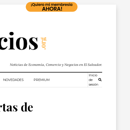
Noticias de Economía, Comercio y Negocios en El Salvador.
Inicio
NOVEDADES
PREMIUM
de
sesión
rtas de