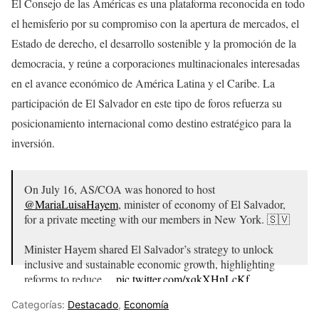
El Consejo de las Américas es una plataforma reconocida en todo
el hemisferio por su compromiso con la apertura de mercados, el
Estado de derecho, el desarrollo sostenible y la promoción de la
democracia, y reúne a corporaciones multinacionales interesadas
en el avance económico de América Latina y el Caribe. La
participación de El Salvador en este tipo de foros refuerza su
posicionamiento internacional como destino estratégico para la
inversión.
On July 16, AS/COA was honored to host
@MariaLuisaHayem
, minister of economy of El Salvador,
for a private meeting with our members in New York. 🇸🇻
Minister Hayem shared El Salvador’s strategy to unlock
inclusive and sustainable economic growth, highlighting
reforms to reduce…
pic.twitter.com/xqkXHnLcKf
— Americas Society/Council of the Americas (@ASCOA)
Categorías:
Destacado
,
Economía