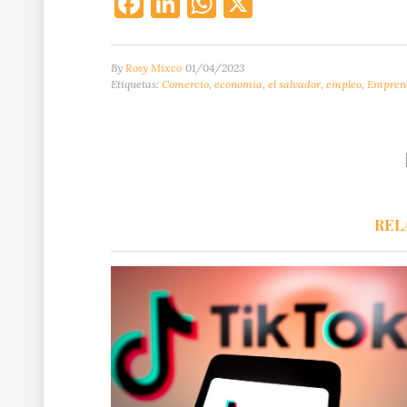
Facebook
LinkedIn
WhatsApp
X
By
Rosy Mixco
01/04/2023
Etiquetas:
Comercio
,
economia
,
el salvador
,
empleo
,
Empren
REL