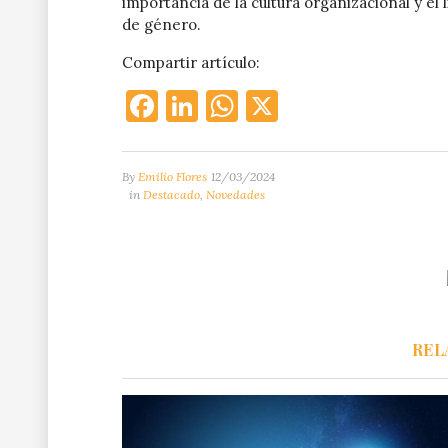
importancia de la cultura organizacional y el 
de género.
Compartir artículo:
Facebook
LinkedIn
WhatsApp
X
By
Emilio Flores
12/03/2024
in
Destacado
,
Novedades
REL