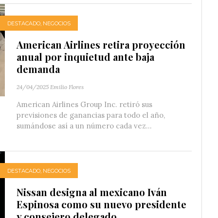
DESTACADO
,
NEGOCIOS
American Airlines retira proyección
anual por inquietud ante baja
demanda
24/04/2025
Emilio Flores
American Airlines Group Inc. retiró sus
previsiones de ganancias para todo el año,
sumándose así a un número cada vez...
DESTACADO
,
NEGOCIOS
Nissan designa al mexicano Iván
Espinosa como su nuevo presidente
y consejero delegado