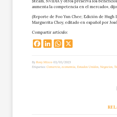
Steam, NVIDIA y otros preserva los beneficio
aumenta la competencia en el mercado», dijo
(Reporte de Foo Yun Chee; Edición de Hugh 
Marguerita Choy, editado en español por Jos
Compartir artículo:
Facebook
LinkedIn
WhatsApp
X
By
Rosy Mixco
03/03/2023
Etiquetas:
Comercio
,
economia
,
Estados Unidos
,
Negocios
,
T
REL