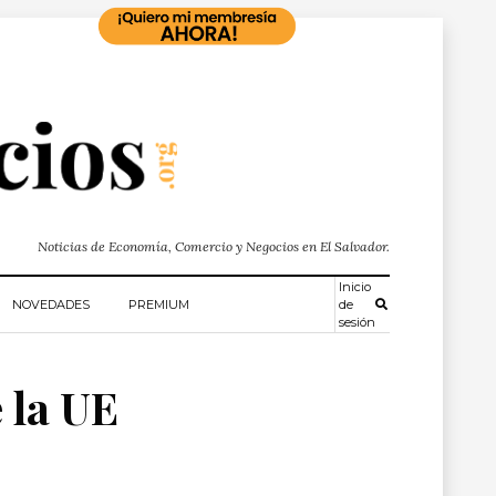
Noticias de Economía, Comercio y Negocios en El Salvador.
Inicio
NOVEDADES
PREMIUM
de
sesión
 la UE