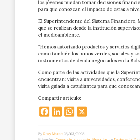
los jóvenes puedan tomar decisiones financi
para que conozcan el impacto de estas a nive
El Superintendente del Sistema Financiero, 
que se realizan desde la institución supervi
el medioambiente.
“Hemos autorizado productos y servicios digita
como también los bonos verdes, sociales y sos
instrumentos de deuda negociados en la Bolsa 
Como parte de las actividades que la Superin
encuentran: visita a universidades, conferen
visita guiada a estudiantes para que conozcan 
Compartir artículo:
Facebook
LinkedIn
WhatsApp
X
By
Rosy Mixco
23/03/2023
Etiquetas:
Comercio
,
economia
,
Negocios
in
Destacado
,
Eco