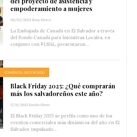
del proyecto de asistencia y
empoderamiento a mujeres
09/03/2023
Rosy Mixco
La Embajada de Canadá en El Salvador a través
del Fondo Canadá para Iniciativas Locales, en
conjunto con FUSAL, presentaron...
COMERCIO
,
DESTACADO
Black Friday 2025: ¿Qué comprarán
más los salvadoreños este año?
17/11/2025
Emilio Flores
El Black Friday 2025 se perfila como uno de los
eventos comerciales más dinámicos del año en El
Salvador, impulsado...