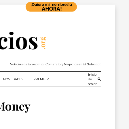
Noticias de Economía, Comercio y Negocios en El Salvador.
Inicio
NOVEDADES
PREMIUM
de
sesión
 Money