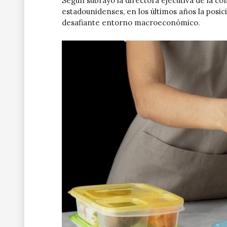
Según subrayó la directora ejecutiva de la c
estadounidenses, en los últimos años la posic
desafiante entorno macroeconómico.