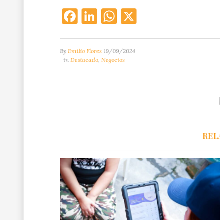
Facebook
LinkedIn
WhatsApp
X
By
Emilio Flores
19/09/2024
in
Destacado
,
Negocios
REL