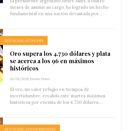
El presidente argentino Javier Milei, a cuatro
meses de asumir su cargo, ha logrado un hecho
fundamental en una nación devastada por...
DESTACADO
,
ECONOMÍA
Oro supera los 4.730 dólares y plata
se acerca a los 96 en máximos
históricos
20/01/2026
Emilio Flores
El oro, un valor refugio en tiempos de
incertidumbre, revalida este martes máximos
históricos por encima de los 4.730 dólares,...
DESTACADO
,
EMPRENDEDORES