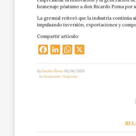
homenaje póstumo a don Ricardo Poma por su 
La gremial reiteró que la industria continúa 
impulsando inversión, exportaciones y compet
Compartir artículo:
Facebook
LinkedIn
WhatsApp
X
By
Emilio Flores
08/06/2026
in
Destacado
,
Negocios
REL