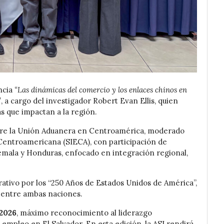
ncia
“Las dinámicas del comercio y los enlaces chinos en
”
, a cargo del investigador Robert Evan Ellis, quien
 que impactan a la región.
obre la Unión Aduanera en Centroamérica, moderado
Centroamericana (SIECA), con participación de
emala y Honduras, enfocado en integración regional,
ivo por los “250 Años de Estados Unidos de América”,
a entre ambas naciones.
2026
, máximo reconocimiento al liderazgo
 empleo en El Salvador. En esta edición, la ASI rendirá