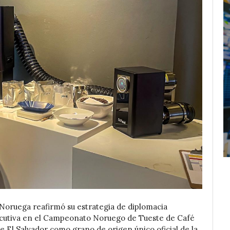
Noruega reafirmó su estrategia de diplomacia
secutiva en el Campeonato Noruego de Tueste de Café
e El Salvador como grano de origen único oficial de la