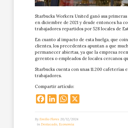
Starbucks Workers United ganó sus primeras 
en diciembre de 2021 y desde entonces ha co
trabajadores repartidos por 528 locales de Es
En cuanto al impacto de esta huelga, que coi
clientes, los precedentes apuntan a que much
permanecer abiertas, ya que la empresa reemp
gerentes o empleados de locales cercanos qu
Starbucks cuenta con unas 11.200 cafeterías
trabajadores.
Compartir artículo:
Facebook
LinkedIn
WhatsApp
X
By
Emilio Flores
20/12/2024
in
Destacado
,
Economía