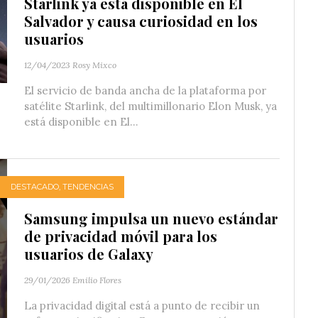
Starlink ya está disponible en El
Salvador y causa curiosidad en los
usuarios
12/04/2023
Rosy Mixco
El servicio de banda ancha de la plataforma por
satélite Starlink, del multimillonario Elon Musk, ya
está disponible en El...
DESTACADO
,
TENDENCIAS
Samsung impulsa un nuevo estándar
de privacidad móvil para los
usuarios de Galaxy
29/01/2026
Emilio Flores
La privacidad digital está a punto de recibir un