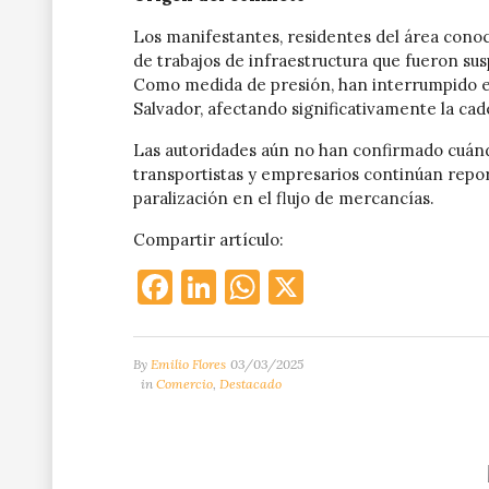
Los manifestantes, residentes del área conoc
de trabajos de infraestructura que fueron su
Como medida de presión, han interrumpido el 
Salvador, afectando significativamente la cad
Las autoridades aún no han confirmado cuándo
transportistas y empresarios continúan repo
paralización en el flujo de mercancías.
Compartir artículo:
Facebook
LinkedIn
WhatsApp
X
By
Emilio Flores
03/03/2025
in
Comercio
,
Destacado