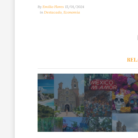
By
Emilio Flores
15/01/2024
in
Destacado
,
Economía
REL