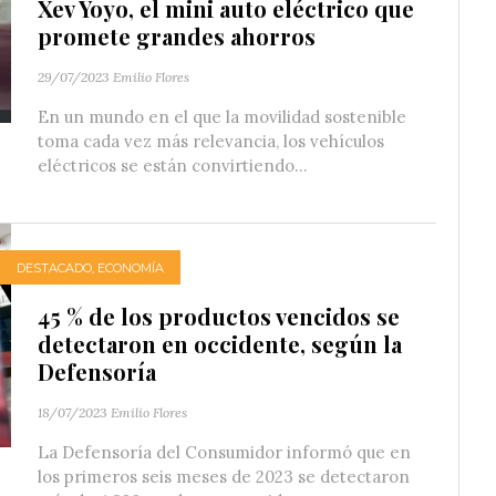
Xev Yoyo, el mini auto eléctrico que
promete grandes ahorros
29/07/2023
Emilio Flores
En un mundo en el que la movilidad sostenible
toma cada vez más relevancia, los vehículos
eléctricos se están convirtiendo...
DESTACADO
,
ECONOMÍA
45 % de los productos vencidos se
detectaron en occidente, según la
Defensoría
18/07/2023
Emilio Flores
La Defensoría del Consumidor informó que en
los primeros seis meses de 2023 se detectaron