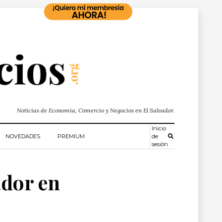
Noticias de Economía, Comercio y Negocios en El Salvador.
Inicio
NOVEDADES
PREMIUM
de
sesión
ador en