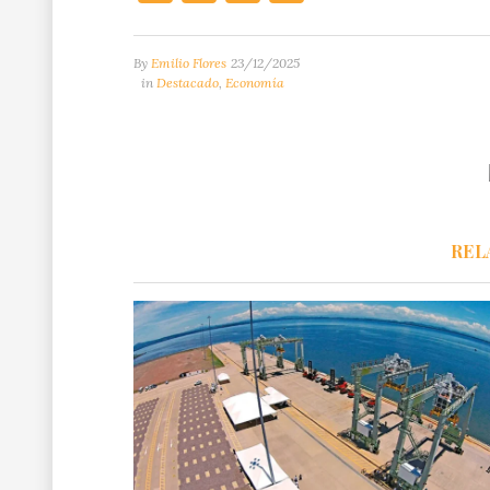
By
Emilio Flores
23/12/2025
in
Destacado
,
Economía
REL