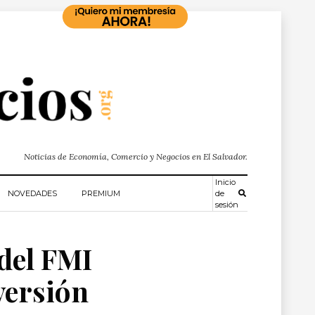
Noticias de Economía, Comercio y Negocios en El Salvador.
Inicio
NOVEDADES
PREMIUM
de
sesión
del FMI
versión