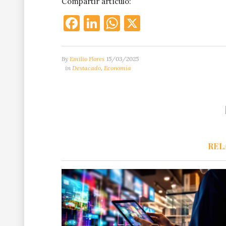
Compartir artículo:
Facebook
LinkedIn
WhatsApp
X
By
Emilio Flores
15/03/2025
in
Destacado
,
Economía
REL