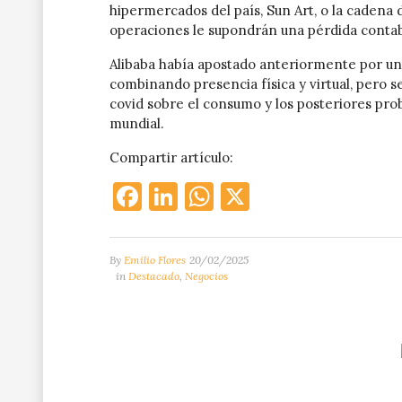
hipermercados del país, Sun Art, o la cadena
operaciones le supondrán una pérdida contabl
Alibaba había apostado anteriormente por una
combinando presencia física y virtual, pero s
covid sobre el consumo y los posteriores pr
mundial.
Compartir artículo:
Facebook
LinkedIn
WhatsApp
X
By
Emilio Flores
20/02/2025
in
Destacado
,
Negocios