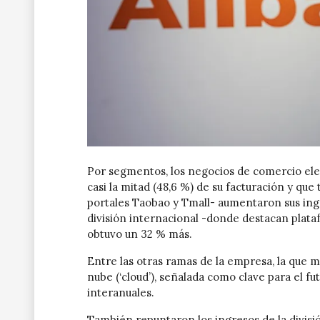
Por segmentos, los negocios de comercio ele
casi la mitad (48,6 %) de su facturación y qu
portales Taobao y Tmall- aumentaron sus ingr
división internacional -donde destacan plat
obtuvo un 32 % más.
Entre las otras ramas de la empresa, la que m
nube (‘cloud’), señalada como clave para el f
interanuales.
También repuntaron los ingresos de la división